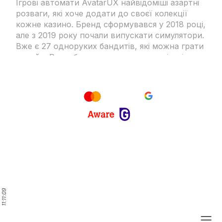
Ігрові автомати AvatarUX найвідоміші азартні
розваги, які хоче додати до своєї колекції
кожне казино. Бренд сформувався у 2018 році,
але з 2019 року почали випускати симулятори.
Вже є 27 одноруких бандитів, які можна грати
онлайн. Розробники не женуться за кількістю,
адже у пріоритеті якість. Ліцензовані ігрові
автомати AvatarUX порадують геймерів
нетиповими сюжетними лініями, якісним
оформленням та багатим призовим фондом.
Ігрові автомати АватарЮІкс:
відмінні характеристики
Щоб випускати нові ігрові автомати Аватар
© 2026
BETKING
.
Всі права захищені.
11:11:09 (UTC +0)
ЮІкс програмісти проводять серйозну
підготовку. Спілкуються зі стрімерами в
This site is protected by reCAPTCHA and the Google
Privacy
Україні, опитуються на тематичних форумах,
11:11:09
Policy
and
Terms of Service
apply.
знайомляться з конкурентами, аналізують
тренди. В одноруких бандитах від Аватар