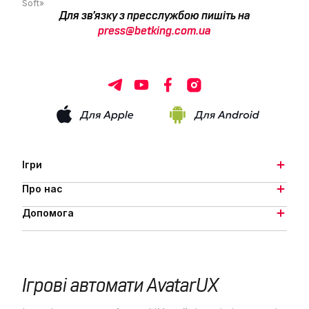
Soft»‎
Для зв’язку з пресслужбою пишіть на
press@betking.com.ua
Ігри
Про нас
Допомога
Ігрові автомати AvatarUX