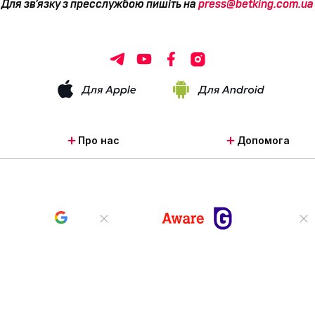
Для зв’язку з пресслужбою пишіть на
press@betking.com.ua
Про нас
Допомога
© 2026
BETKING
.
Всі права захищені.
08:10:23 (UTC +0)
 is protected by reCAPTCHA and the Google
Privacy Policy
and
Terms of Ser