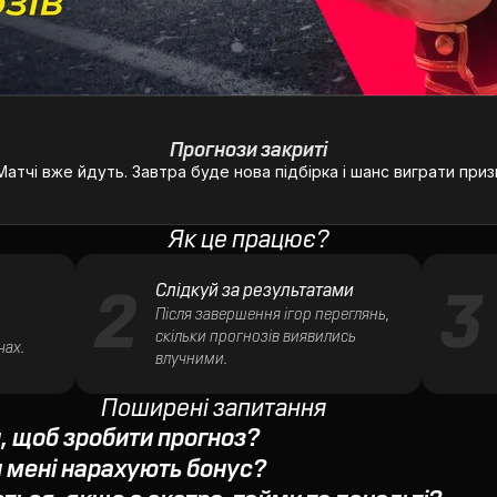
Прогнози закриті
Матчі вже йдуть. Завтра буде нова підбірка і шанс виграти приз
Як це працює?
Слідкуй за результатами
2
3
Після завершення ігор переглянь,
скільки прогнозів виявились
чах.
влучними.
Поширені запитання
, щоб зробити прогноз?
и мені нарахують бонус?