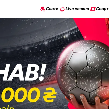
Слоти
Live казино
Спорт