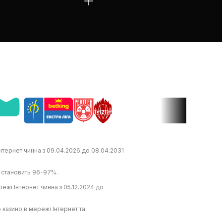
нтернет чинна з 09.04.2026 до 08.04.2031
у становить 96-97%.
ежі Інтернет чинна з 05.12.2024 до
 казино в мережі Інтернет та