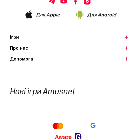
Ігри
Про нас
Допомога
Нові ігри Amusnet