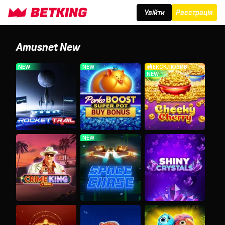
Увійти
Реєстрація
Amusnet New
NEW
NEW
ЕКСКЛЮЗИВ
NEW
NEW