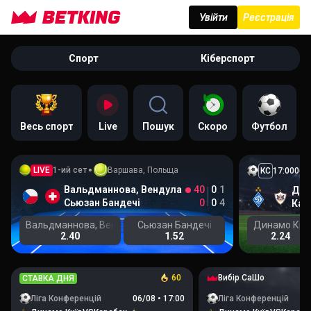
Увійти
Реєстрація