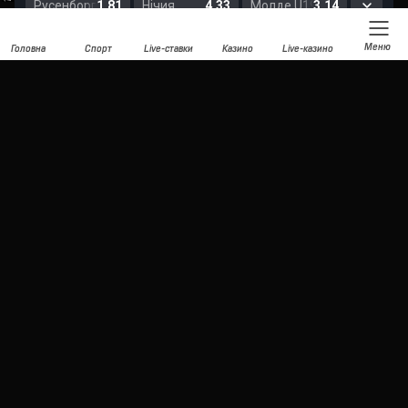
Меню
Головна
Спорт
Live-ставки
Казино
Live-казино