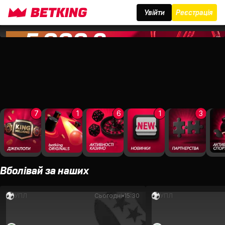
Увійти
Реєстрація
7
1
6
1
3
Вболівай за наших
УПЛ
Сьогодні
15:30
УПЛ