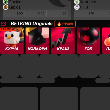
Полісся
Карпати
Харків
ЛНЗ
1
2.00
Х
3.40
2
4.00
1
3.10
Х
BETKING Originals
RTP 98%
RTP 153.48%