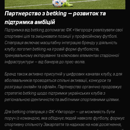
Партнерство з betking — розвиток та
підтримка амбіцій
Підтримка від betking допомагає ФК «Ужгород» реалізувати свої
спортивні цілі та зміцнювати позиції у професійному футболі.
Співпраця включає масштабну інтеграцію бренду у діяльність
клубу: логотип betking на ігровій формі футболістів,
тренувальному екіпіруванні та ключових елементах стадіонної
інфраструктури — від банерів до прес-волів.
Бренд також активно присутній у цифрових каналах клубу, а для
вболівальників проводяться спільні активації, конкурси та
розіграші онлайн та офлайн. Партнерство органічно продовжує
стратегію betking щодо підтримки українських клубів з
регіональною ідентичністю та амбітними спортивними цілями.
Для betking співпраця з ФК «Ужгород» — це можливість бути
поруч із командою, яка об’єднує людей навколо футболу, формує
спортивну спільноту Закарпаття та надихає на нові досягнення,