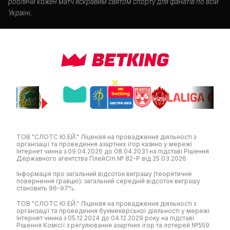
роблячи кожен матч яскравим святом спорту для фанатів по всій
Україні.
ТОВ "СЛОТС Ю.ЕЙ." Ліцензія на провадження діяльності з
організації та проведення азартних ігор казино у мережі
Інтернет чинна з 09.04.2026 до 08.04.2031 на підставі Рішення
Державного агентства ПлейСіті № 82-Р від 25.03.2026
Інформація про загальний відсоток виграшу (теоретичне
повернення гравцю): загальний середній відсоток виграшу
становить 96-97%.
ТОВ "СЛОТС Ю.ЕЙ." Ліцензія на провадження діяльності з
організації та проведення букмекерської діяльності у мережі
Інтернет чинна з 05.12.2024 до 04.12.2029 року на підставі
Рішення Комісії з регулювання азартних ігор та лотерей №559