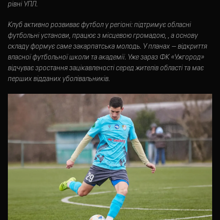
рівні УПЛ.
Клуб активно розвиває футбол у регіоні: підтримує обласні
футбольні установи, працює з місцевою громадою, , а основу
складу формує саме закарпатська молодь. У планах — відкриття
власної футбольної школи та академії. Уже зараз ФК «Ужгород»
відчуває зростання зацікавленості серед жителів області та має
перших відданих уболівальників.