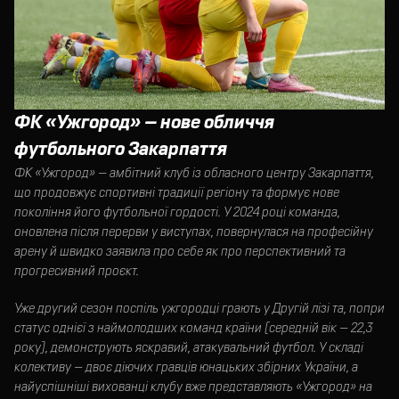
ФК «Ужгород» — нове обличчя
футбольного Закарпаття
ФК «Ужгород» — амбітний клуб із обласного центру Закарпаття,
що продовжує спортивні традиції регіону та формує нове
покоління його футбольної гордості. У 2024 році команда,
оновлена після перерви у виступах, повернулася на професійну
арену й швидко заявила про себе як про перспективний та
прогресивний проєкт.
Уже другий сезон поспіль ужгородці грають у Другій лізі та, попри
статус однієї з наймолодших команд країни (середній вік — 22,3
року), демонструють яскравий, атакувальний футбол. У складі
колективу — двоє діючих гравців юнацьких збірних України, а
найуспішніші вихованці клубу вже представляють «Ужгород» на